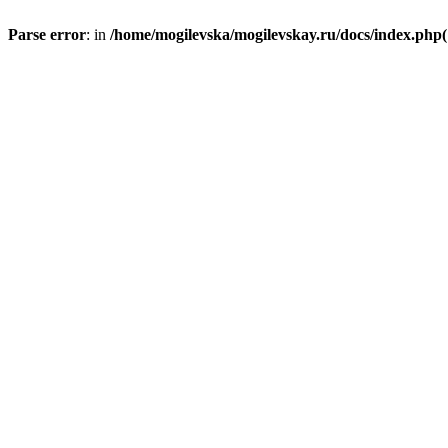
Parse error
: in
/home/mogilevska/mogilevskay.ru/docs/index.php(1)