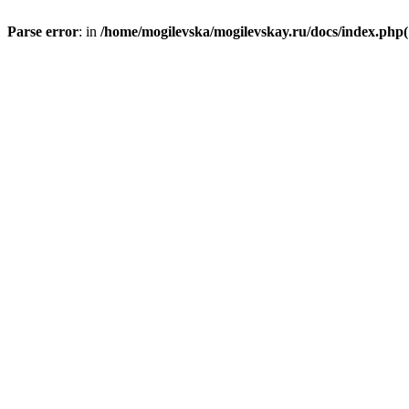
Parse error
: in
/home/mogilevska/mogilevskay.ru/docs/index.php(1)