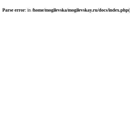
Parse error
: in
/home/mogilevska/mogilevskay.ru/docs/index.php(1)