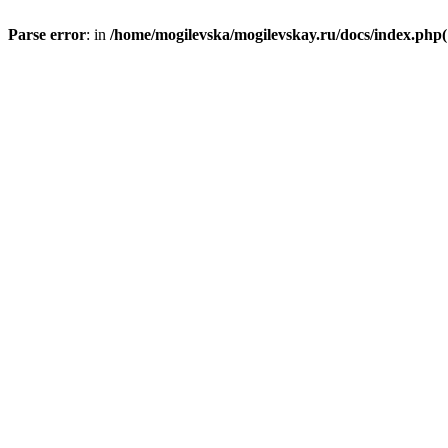
Parse error
: in
/home/mogilevska/mogilevskay.ru/docs/index.php(1)