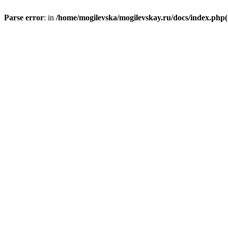
Parse error
: in
/home/mogilevska/mogilevskay.ru/docs/index.php(1)