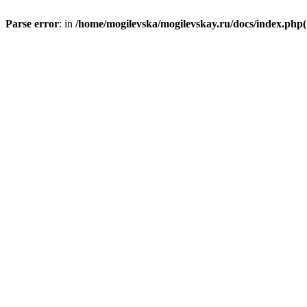
Parse error
: in
/home/mogilevska/mogilevskay.ru/docs/index.php(1)