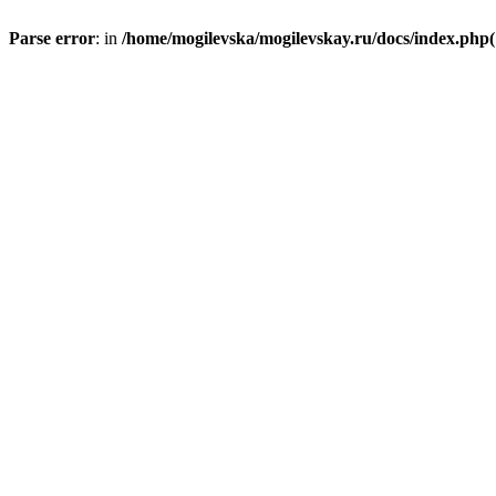
Parse error
: in
/home/mogilevska/mogilevskay.ru/docs/index.php(1)