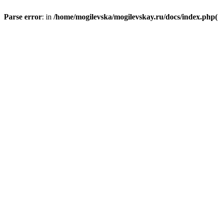
Parse error
: in
/home/mogilevska/mogilevskay.ru/docs/index.php(1)